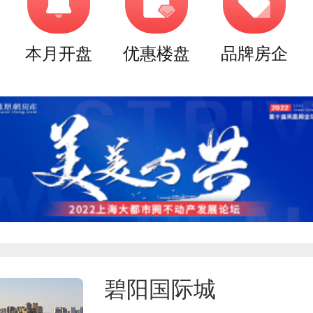
本月开盘
优惠楼盘
品牌房企
碧阳国际城